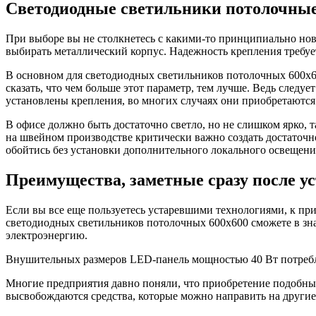
Светодиодные светильники потолочные
При выборе вы не столкнетесь с какими-то принципиально но
выбирать металлический корпус. Надежность крепления требуетс
В основном для светодиодных светильников потолочных 600х60
сказать, что чем больше этот параметр, тем лучше. Ведь след
установлены крепления, во многих случаях они приобретаются 
В офисе должно быть достаточно светло, но не слишком ярко, 
на швейном производстве критически важно создать достаточн
обойтись без установки дополнительного локального освещени
Преимущества, заметные сразу после у
Если вы все еще пользуетесь устаревшими технологиями, к п
светодиодных светильников потолочных 600х600 сможете в зна
электроэнергию.
Внушительных размеров LED-панель мощностью 40 Вт потребляе
Многие предприятия давно поняли, что приобретение подобных
высвобождаются средства, которые можно направить на другие