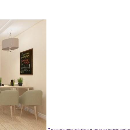
7 веских аргументов в пользу ортопедич