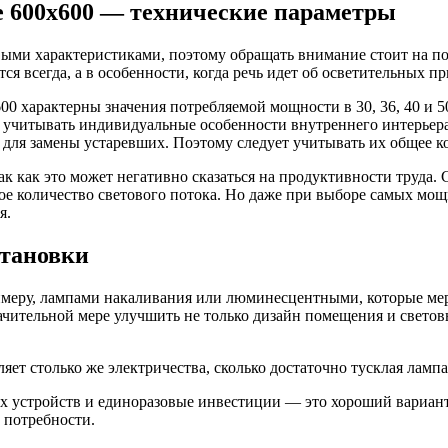
 600х600 — технические параметры
выми характеристиками, поэтому обращать внимание стоит на п
я всегда, а в особенности, когда речь идет об осветительных п
0 характерны значения потребляемой мощности в 30, 36, 40 и 5
ует учитывать индивидуальные особенности внутреннего интерьер
для замены устаревших. Поэтому следует учитывать их общее ко
так как это может негативно сказаться на продуктивности труда
ое количество светового потока. Но даже при выборе самых мо
я.
становки
римеру, лампами накаливания или люминесцентными, которые ме
чительной мере улучшить не только дизайн помещения и световы
т столько же электричества, сколько достаточно тусклая лампа
 устройств и единоразовые инвестиции — это хороший вариант 
 потребности.