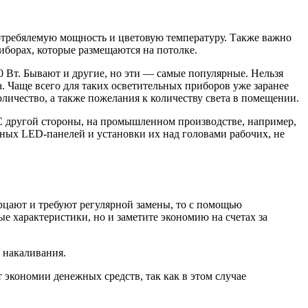
отребялемую мощность и цветовую температуру. Также важно
риборах, которые размещаются на потолке.
0 Вт. Бывают и другие, но эти — самые популярные. Нельзя
а. Чаще всего для таких осветительных приборов уже заранее
личество, а также пожелания к количеству света в помещении.
. С другой стороны, на промышленном производстве, например,
щных LED-панелей и установки их над головами рабочих, не
рцают и требуют регулярной замены, то с помощью
е характеристики, но и заметите экономию на счетах за
 накаливания.
экономии денежных средств, так как в этом случае