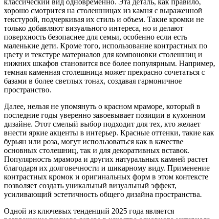
классический вид одновременно. Эта деталь, как правило,
хорошо смотрится на столешницах из камня с выраженной
текстурой, подчеркивая их стиль и объем. Такие кромки не
только добавляют визуального интереса, но и делают
поверхность безопаснее для семьи, особенно если есть
маленькие дети. Кроме того, использование контрастных по
цвету и текстуре материалов для компоновки столешниц и
нижних шкафов становится все более популярным. Например,
темная каменная столешница может прекрасно сочетаться с
базами в более светлых тонах, создавая гармоничное
пространство.
Далее, нельзя не упомянуть о красном мраморе, который в
последние годы уверенно завоевывает позиции в кухонном
дизайне. Этот смелый выбор подходит для тех, кто желает
внести яркие акценты в интерьер. Красные оттенки, такие как
бурьян или роза, могут использоваться как в качестве
основных столешниц, так и для декоративных вставок.
Популярность мрамора и других натуральных камней растет
благодаря их долговечности и шикарному виду. Применение
контрастных кромок и оригинальных форм в этом контексте
позволяет создать уникальный визуальный эффект,
усиливающий эстетичность общего дизайна пространства.
Одной из ключевых тенденций 2025 года является