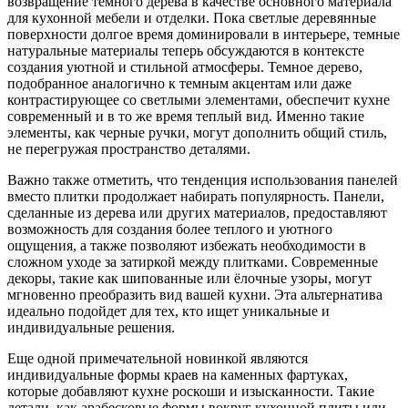
возвращение темного дерева в качестве основного материала
для кухонной мебели и отделки. Пока светлые деревянные
поверхности долгое время доминировали в интерьере, темные
натуральные материалы теперь обсуждаются в контексте
создания уютной и стильной атмосферы. Темное дерево,
подобранное аналогично к темным акцентам или даже
контрастирующее со светлыми элементами, обеспечит кухне
современный и в то же время теплый вид. Именно такие
элементы, как черные ручки, могут дополнить общий стиль,
не перегружая пространство деталями.
Важно также отметить, что тенденция использования панелей
вместо плитки продолжает набирать популярность. Панели,
сделанные из дерева или других материалов, предоставляют
возможность для создания более теплого и уютного
ощущения, а также позволяют избежать необходимости в
сложном уходе за затиркой между плитками. Современные
декоры, такие как шипованные или ёлочные узоры, могут
мгновенно преобразить вид вашей кухни. Эта альтернатива
идеально подойдет для тех, кто ищет уникальные и
индивидуальные решения.
Еще одной примечательной новинкой являются
индивидуальные формы краев на каменных фартуках,
которые добавляют кухне роскоши и изысканности. Такие
детали, как арабесковые формы вокруг кухонной плиты или