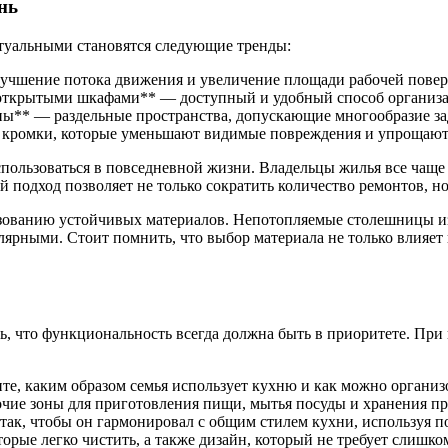
нь
ктуальными становятся следующие тренды:
учшение потока движения и увеличение площади рабочей повер
 открытыми шкафами** — доступный и удобный способ организа
ы** — раздельные пространства, допускающие многообразие за
е кромки, которые уменьшают видимые повреждения и упрощают
спользоваться в повседневной жизни. Владельцы жилья все чаще
 подход позволяет не только сократить количество ремонтов, но
ьзованию устойчивых материалов. Непотопляемые столешницы из
улярными. Стоит помнить, что выбор материала не только влияет
ть, что функциональность всегда должна быть в приоритете. При
те, каким образом семья использует кухню и как можно организ
очие зоны для приготовления пищи, мытья посуды и хранения пр
так, чтобы он гармонировал с общим стилем кухни, используя по
орые легко чистить, а также дизайн, который не требует слишко