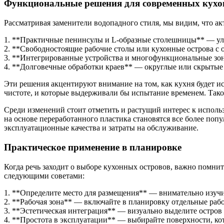
Функциональные решения для современных кухо
Рассматривая заменители водопадного стиля, мы видим, что а
1. **Практичные пенинсулы и L-образные столешницы** — ул
2. **Свободностоящие рабочие столы или кухонные острова с
3. **Интегрированные устройства и многофункциональные зон
4. **Долговечные обработки краев** — округлые или скрыты
Эти решения акцентируют внимание на том, как кухня будет и
чистоте, и которые выдерживали бы испытание временем. Такой
Среди изменений стоит отметить и растущий интерес к испол
на основе переработанного пластика становятся все более поп
эксплуатационные качества и затраты на обслуживание.
Практическое применение в планировке
Когда речь заходит о выборе кухонных островов, важно помни
следующими советами:
1. **Определите место для размещения** — внимательно изучи
2. **Рабочая зона** — включайте в планировку отдельные раб
3. **Эстетическая интеграция** — визуально выделите остров 
4. **Простота в эксплуатации** — выбирайте поверхности, кот